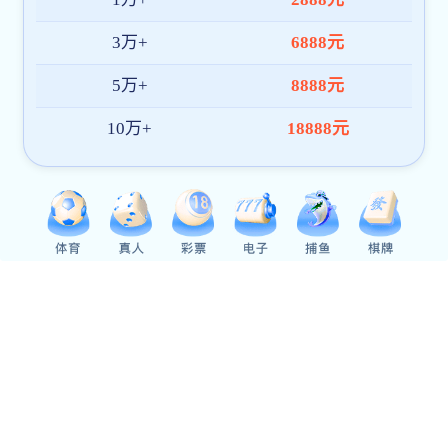
RELATED
镀锌方矩管
品牌热镀锌方矩管销售厂
家